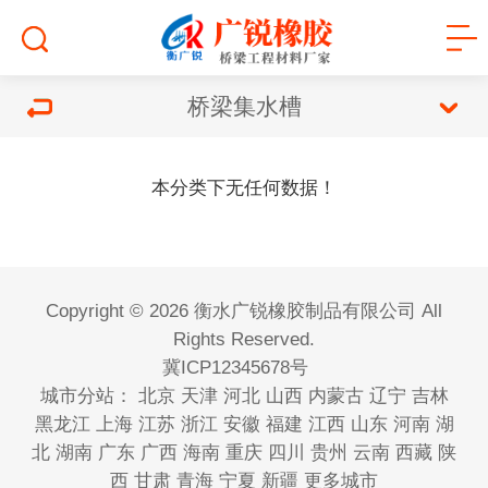
桥梁集水槽
本分类下无任何数据！
Copyright © 2026 衡水广锐橡胶制品有限公司 All
Rights Reserved.
冀ICP12345678号
城市分站：
北京
天津
河北
山西
内蒙古
辽宁
吉林
黑龙江
上海
江苏
浙江
安徽
福建
江西
山东
河南
湖
北
湖南
广东
广西
海南
重庆
四川
贵州
云南
西藏
陕
西
甘肃
青海
宁夏
新疆
更多城市