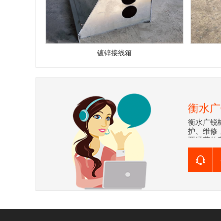
镀锌接线箱
衡水广
衡水广锐
护、维修
要经营的
粘型止水
系列产品
等建筑工
本公司拥
检测手段
科学管···