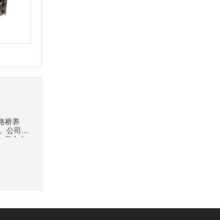
路桥养
。公司主
、复合自
,锚具等
高层楼房
双丰收。
艺合理，
为重点，