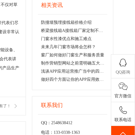
相关资讯
言，不仅对草
防撞墙预埋接线箱价格介绍
家代表们尽
桥梁接线箱A接线箱厂家定制不锈钢接线箱
建设非常认
门窗水性漆优点和施工难点
未来几年门窗市场将会怎样？
智能设备、
窗厂如何做好门窗生产和服务质量
会代表讲
制作营销型网站之前需明确五大要素
的产品生产
浅谈APP应用运营推广当中的四大诀窍
QQ咨询
做好四个方面让你的APP应用效果更佳
官方微信
联系我们
有了！
联系电话
QQ：2548638412
电话：133-0338-1363