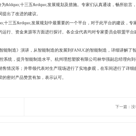
部分为&ldquo;十三五&rdquo;发展规划及措施。专家们认真通读，畅所欲
词提出了改进的建议。
o;十三五&rdquo;发展规划中最重要的一个平台，对于此平台的建设，专
的运行、资金来源等方面进行探讨。各企业代表均对专家委员会联盟平台
与智能制造》演讲，从智能制造的发展到FANUC的智能制造，详细讲解了
数控系统，提升智能制造水平。杭州理想塑胶有限公司林华强副总经理向到
销售情况等；并带领代表对生产现场进行了实地参观，在车间进行了详细
胶的密封产品赞赏有加，表示认可。
下一篇：没