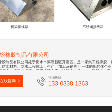
桥梁接线箱
不锈钢接线箱
锐橡胶制品有限公司
橡胶制品有限公司处于衡水市滨湖新区开发区。是一家集工程橡胶，
，防水材料、防水工程施工，生产、加工及销售于 一体的现代化企业
产品有：桥梁伸缩缝、桥梁橡胶支座、橡胶止水带（PVC塑料止水带
带、钢板止水带、遇水膨胀橡胶止水带）,橡胶充气气囊,预应力波纹管
咨询热线
。产品***应用于公路桥梁、铁道桥梁及隧道、地铁、水库 、电厂、
在线咨询
133-0338-1363
程，并被许多大中型重点工程所采用，取得了经济效益和社会效益的
有多条伸缩缝安装及支座的更换施工队伍，生产设备完善，制造工
，产品质量稳定。 衡水广锐橡胶制品有限公司坚持以提高产品质量