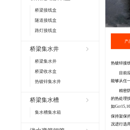
桥梁接线盒
隧道接线盒
路灯接线盒
产
桥梁集水井
桥梁集水井
热镀锌接
桥梁收水盒
目前应用
能够从任
热镀锌集水井
精密防摩
的热处理
桥梁集水槽
如Gcr15,
集水槽集水箱
保持架保
况进行选