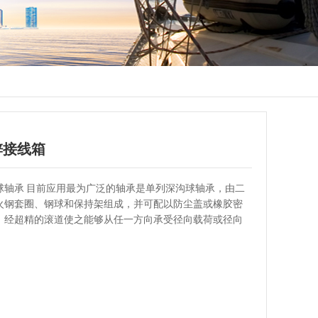
锌接线箱
球轴承 目前应用最为广泛的轴承是单列深沟球轴承，由二
火钢套圈、钢球和保持架组成，并可配以防尘盖或橡胶密
。经超精的滚道使之能够从任一方向承受径向载荷或径向