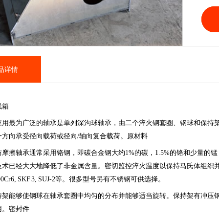
品详情
线箱
最为广泛的轴承是单列深沟球轴承，由二个淬火钢套圈、钢球和保持架
一方向承受径向载荷或径向/轴向复合载荷。原材料
擦轴承通常采用铬钢，即碳合金钢大约1%的碳，1.5%的铬和少量的锰
技术已经大大地降低了非金属含量。密切监控淬火温度以保持马氏体组织并
100Cr6, SKF 3, SUJ-2等。很多型号另有不锈钢可供选择。
持架能够使钢球在轴承套圈中均匀的分布并能够适当旋转。保持架有冲压
用。密封件