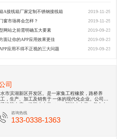
2019-11-25
箱A接线箱厂家定制不锈钢接线箱
2019-11-25
门窗市场将会怎样？
2019-09-23
型网站之前需明确五大要素
2019-09-23
方面让你的APP应用效果更佳
2019-09-23
APP应用不得不正视的三大问题
公司
衡水市滨湖新区开发区。是一家集工程橡胶，路桥养
工，生产、加工及销售于 一体的现代化企业。公司主
梁橡胶支座、橡胶止水带（PVC塑料止水带、复合自
胀橡胶止水带）,橡胶充气气囊,预应力波纹管,锚具等
咨询热线
桥梁、铁道桥梁及隧道、地铁、水库 、电厂、高层楼房
133-0338-1363
点工程所采用，取得了经济效益和社会效益的双丰收。
座的更换施工队伍，生产设备完善，制造工艺合理，
水广锐橡胶制品有限公司坚持以提高产品质量为重点，