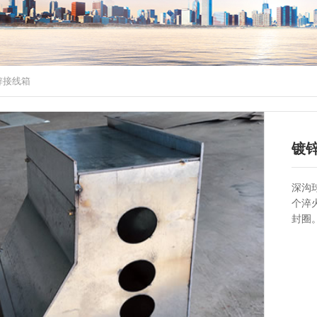
锌接线箱
镀
深沟
个淬
封圈