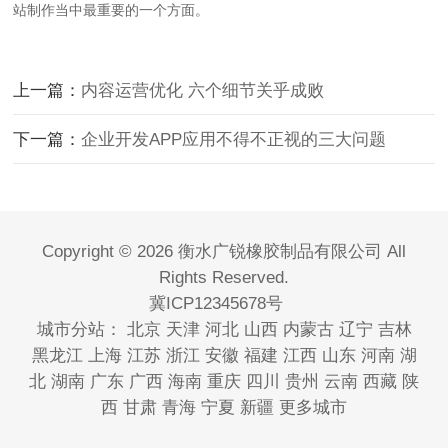
站制作当中最重要的一个方面。
上一篇：
内容运营优化 六个细节关乎成败
下一篇：
企业开发APP应用不得不正视的三大问题
Copyright © 2026 衡水广锐橡胶制品有限公司 All
Rights Reserved.
冀ICP12345678号
城市分站：
北京
天津
河北
山西
内蒙古
辽宁
吉林
黑龙江
上海
江苏
浙江
安徽
福建
江西
山东
河南
湖
北
湖南
广东
广西
海南
重庆
四川
贵州
云南
西藏
陕
西
甘肃
青海
宁夏
新疆
更多城市